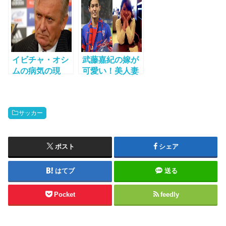
と呼ばれる男の
校時代のエピソ
テ？彼氏は？母
壮絶な過去と
ードなど
親とは仲がい
は？
い？
イビチャ・オシ
武藤嘉紀の嫁が
ムの病気の現
可愛い！美人妻
状、後遺症は？
は元CAでフード
経歴と名言は？
マイスターの資
格も！
サッカー
ポスト
シェア
はてブ
送る
Pocket
feedly