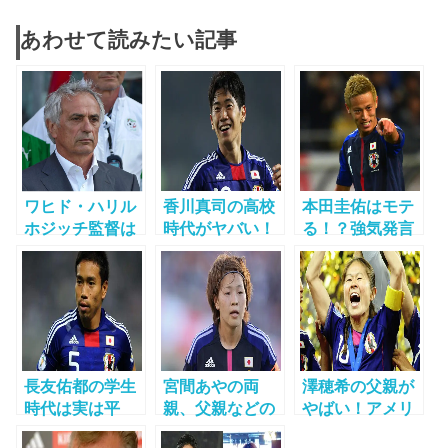
あわせて読みたい記事
ワヒド・ハリル
香川真司の高校
本田圭佑はモテ
ホジッチ監督は
時代がヤバい！
る！？強気発言
変人か？サッカ
出身校は？ヤン
やビックマウス
ー日本代表監督
キー？彼女はギ
は報われるの
のヤバい実績と
ャル？
か？！
は？
長友佑都の学生
宮間あやの両
澤穂希の父親が
時代は実は平
親、父親などの
やばい！アメリ
凡？体幹ゴリラ
物語が感動！高
カではモテモ