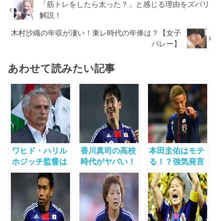
「筋トレをしたら太った？」と感じる理由をズバリ
解説！
木村沙織の年収が凄い！東レ時代の年俸は？【女子
バレー】
あわせて読みたい記事
ワヒド・ハリル
香川真司の高校
本田圭佑はモテ
ホジッチ監督は
時代がヤバい！
る！？強気発言
変人か？サッカ
出身校は？ヤン
やビックマウス
ー日本代表監督
キー？彼女はギ
は報われるの
のヤバい実績と
ャル？
か？！
は？