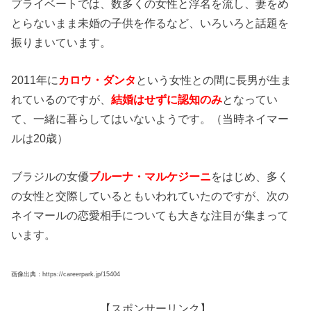
プライベートでは、数多くの女性と浮名を流し、妻をめ
とらないまま未婚の子供を作るなど、いろいろと話題を
振りまいています。
2011年に
カロウ・ダンタ
という女性との間に長男が生ま
れているのですが、
結婚はせずに認知のみ
となってい
て、一緒に暮らしてはいないようです。（当時ネイマー
ルは20歳）
ブラジルの女優
ブルーナ・マルケジーニ
をはじめ、多く
の女性と交際しているともいわれていたのですが、次の
ネイマールの恋愛相手についても大きな注目が集まって
います。
画像出典：https://careerpark.jp/15404
【スポンサーリンク】