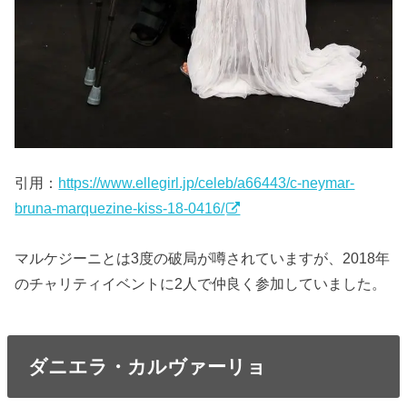
引用：
https://www.ellegirl.jp/celeb/a66443/c-neymar-
bruna-marquezine-kiss-18-0416/
マルケジーニとは3度の破局が噂されていますが、2018年
のチャリティイベントに2人で仲良く参加していました。
ダニエラ・カルヴァーリョ