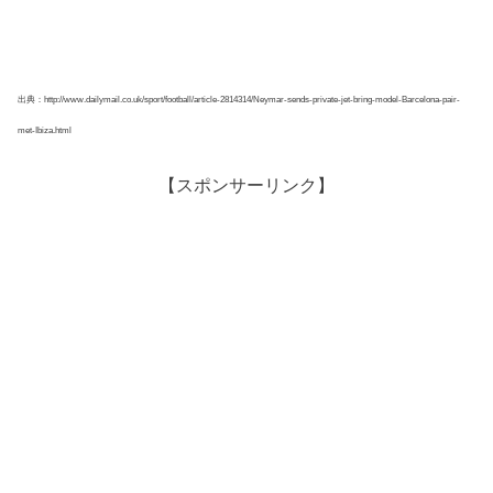
出典：http://www.dailymail.co.uk/sport/football/article-2814314/Neymar-sends-private-jet-bring-model-Barcelona-pair-
met-Ibiza.html
【スポンサーリンク】