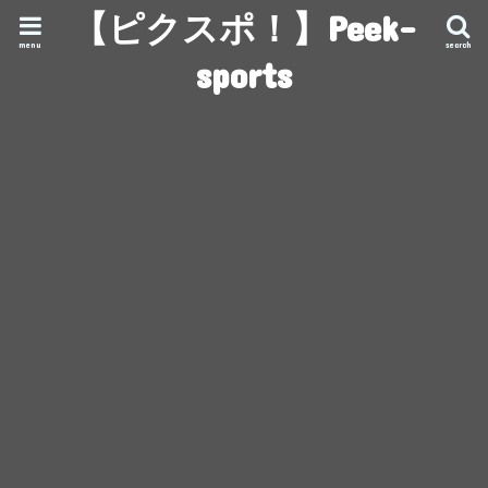
【ピクスポ！】Peek-
menu
search
sports