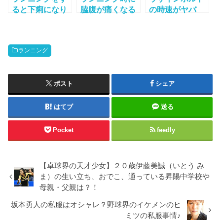
ると下痢になり
脇腹が痛くなる
の時速がヤバ
やすいって本
理由って？その
イ！走り方と性
当！？
原因と対処法に
格は？障害があ
ついて
る？
ランニング
ポスト
シェア
はてブ
送る
Pocket
feedly
【卓球界の天才少女】２０歳伊藤美誠（いとう み
ま）の生い立ち、おでこ、通っている昇陽中学校や
母親・父親は？！
坂本勇人の私服はオシャレ？野球界のイケメンのヒ
ミツの私服事情♪