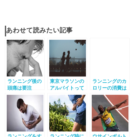
あわせて読みたい記事
ランニング後の
東京マラソンの
ランニングのカ
頭痛は要注
アルバイトって
ロリーの消費は
意！？ 症状別に
いくらもらえる
どれくらい？ラ
考えられる原因
の？気になる時
ンニングとジョ
一覧
給・内容・勤務
ギングで実は違
時間は？
う驚きの効果！
ランニングをす
ランニング時に
ウサインボルト