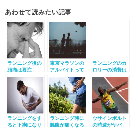
あわせて読みたい記事
ランニング後の
東京マラソンの
ランニングのカ
頭痛は要注
アルバイトって
ロリーの消費は
意！？ 症状別に
いくらもらえる
どれくらい？ラ
考えられる原因
の？気になる時
ンニングとジョ
一覧
給・内容・勤務
ギングで実は違
時間は？
う驚きの効果！
ランニングをす
ランニング時に
ウサインボルト
ると下痢になり
脇腹が痛くなる
の時速がヤバ
やすいって本
理由って？その
イ！走り方と性