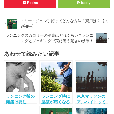
Pocket
feedly
トミー・ジョン手術ってどんな方法？費用は？【大
谷翔平】
ランニングのカロリーの消費はどれくらい？ランニ
ングとジョギングで実は違う驚きの効果！
あわせて読みたい記事
ランニング後の
ランニング時に
東京マラソンの
頭痛は要注
脇腹が痛くなる
アルバイトって
意！？ 症状別に
理由って？その
いくらもらえる
考えられる原因
原因と対処法に
の？気になる時