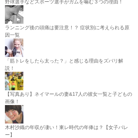
野球選手などスポーツ選手がガムを噛む３つの理由！
ランニング後の頭痛は要注意！？ 症状別に考えられる原
因一覧
「筋トレをしたら太った？」と感じる理由をズバリ解
説！
【写真あり】ネイマールの妻&17人の彼女一覧と子どもの
画像！
木村沙織の年収が凄い！東レ時代の年俸は？【女子バレ
ー】