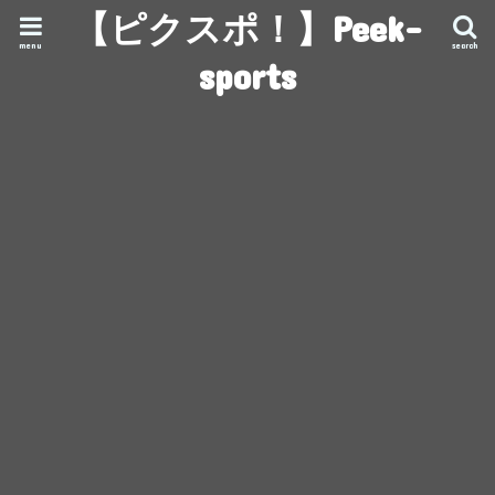
【ピクスポ！】Peek-
menu
search
sports