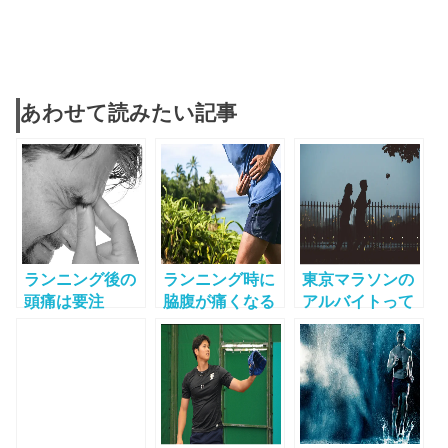
あわせて読みたい記事
ランニング後の
ランニング時に
東京マラソンの
頭痛は要注
脇腹が痛くなる
アルバイトって
意！？ 症状別に
理由って？その
いくらもらえる
考えられる原因
原因と対処法に
の？気になる時
一覧
ついて
給・内容・勤務
時間は？