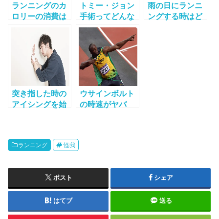
ランニングのカ
トミー・ジョン
雨の日にランニ
ロリーの消費は
手術ってどんな
ングする時はど
どれくらい？ラ
方法？費用は？
んな格好が良
ンニングとジョ
【大谷翔平】
い！？レインウ
ギングで実は違
エアや帽子はど
う驚きの効果！
れを選べばいい
の？
突き指した時の
ウサインボルト
アイシングを始
の時速がヤバ
めるまでの時間
イ！走り方と性
ややり方などの
格は？障害があ
対処法
る？
ランニング
怪我
ポスト
シェア
はてブ
送る