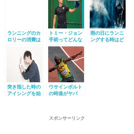
一覧
ついて
給・内容・勤務
時間は？
ランニングのカ
トミー・ジョン
雨の日にランニ
ロリーの消費は
手術ってどんな
ングする時はど
どれくらい？ラ
方法？費用は？
んな格好が良
ンニングとジョ
【大谷翔平】
い！？レインウ
ギングで実は違
エアや帽子はど
う驚きの効果！
れを選べばいい
の？
突き指した時の
ウサインボルト
アイシングを始
の時速がヤバ
めるまでの時間
イ！走り方と性
ややり方などの
格は？障害があ
対処法
る？
スポンサーリンク